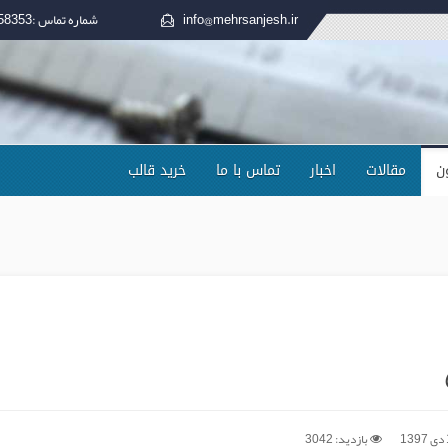
info@mehrsanjesh.ir
شماره تماس :37258353-035
ن
مقالات
اخبار
تماس با ما
خرید قالب
1
بازدید: 3042