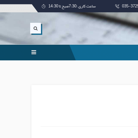
ساعت کاری :7:30صبح تا 14:30