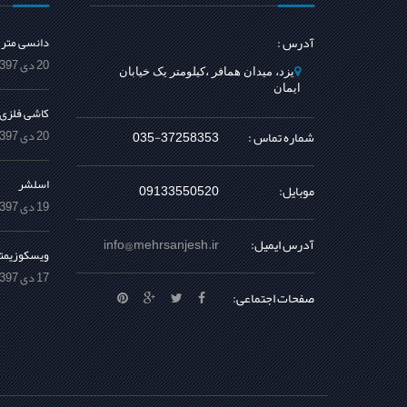
آدرس :
دانسی متر
20 دی 1397 /
یزد، میدان همافر ،کیلومتر یک خیابان
ایمان
کاشی فلزی
شماره تماس :
035-37258353
20 دی 1397 /
اسلشر
موبایل:
09133550520
19 دی 1397 /
آدرس ایمیل:
info@mehrsanjesh.ir
ویسکوزیمت
17 دی 1397 /
صفحات اجتماعی: